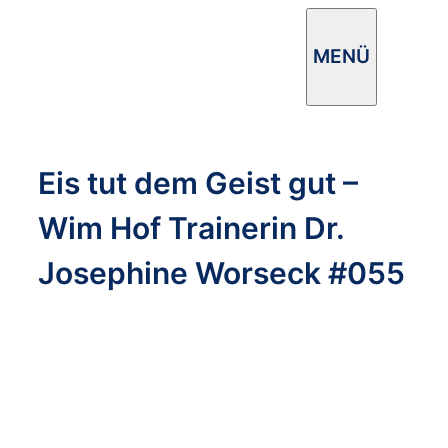
Zum
Inhalt
MENÜ
springen
Eis tut dem Geist gut –
Wim Hof Trainerin Dr.
Josephine Worseck #055