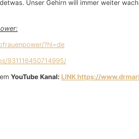
ndetwas. Unser Gehirn will immer weiter wachs
power:
ofrauenpower/?hl=de
ps/931116450714995/
inem
YouTube Kanal:
LINK
https://www.drmar